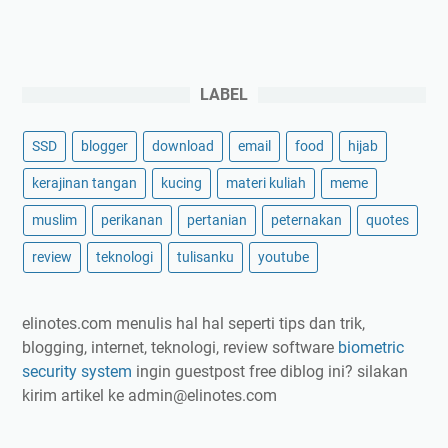
LABEL
SSD
blogger
download
email
food
hijab
kerajinan tangan
kucing
materi kuliah
meme
muslim
perikanan
pertanian
peternakan
quotes
review
teknologi
tulisanku
youtube
elinotes.com menulis hal hal seperti tips dan trik,
blogging, internet, teknologi, review software
biometric
security system
ingin guestpost free diblog ini? silakan
kirim artikel ke
admin@elinotes.com