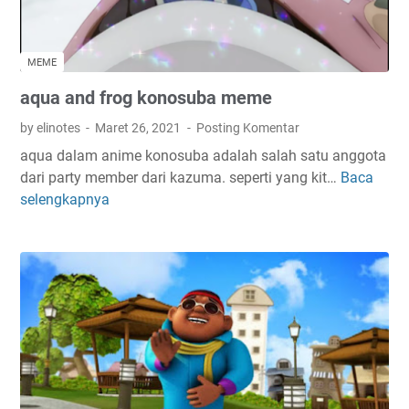
MEME
aqua and frog konosuba meme
by elinotes
Maret 26, 2021
Posting Komentar
aqua dalam anime konosuba adalah salah satu anggota
dari party member dari kazuma. seperti yang kit…
Baca
a
selengkapnya
q
u
a
a
n
d
f
r
o
g