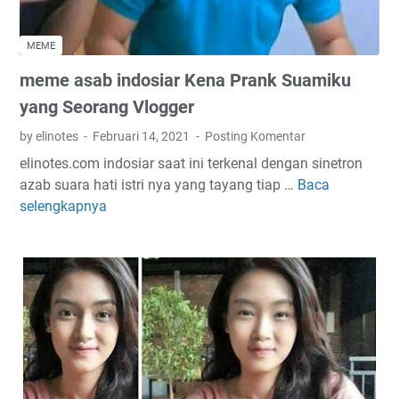
g
o
MEME
p
meme asab indosiar Kena Prank Suamiku
a
l
yang Seorang Vlogger
a
by elinotes
Februari 14, 2021
Posting Komentar
k
elinotes.com indosiar saat ini terkenal dengan sinetron
u
azab suara hati istri nya yang tayang tiap …
Baca
m
p
selengkapnya
e
u
m
n
e
t
a
a
s
k
a
t
b
a
i
h
n
u