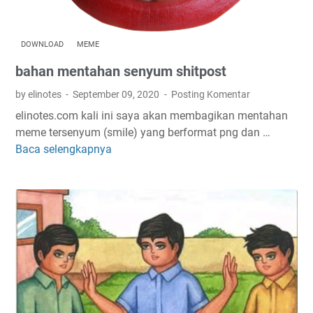
b
i
y
a
k
a
h
u
j
DOWNLOAD
MEME
w
y
a
bahan mentahan senyum shitpost
a
a
d
j
n
i
by elinotes
September 09, 2020
Posting Komentar
a
g
m
elinotes.com kali ini saya akan membagikan mentahan
h
S
a
meme tersenyum (smile) yang berformat png dan …
j
e
c
Baca selengkapnya
b
a
o
a
a
d
r
m
h
i
a
i
a
o
n
n
n
r
g
i
m
a
V
e
n
l
n
g
o
t
e
g
a
r
g