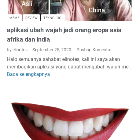
d
l
o
e
s
p
MEME
REVIEW
TEKNOLOGI
i
a
aplikasi ubah wajah jadi orang eropa asia
a
s
r
m
afrika dan india
K
a
by elinotes
September 25, 2020
Posting Komentar
e
k
Halo semuanya sahabat elinotes, kali ini saya akan
n
a
membagikan aplikasi yang dapat mengubah wajah me…
a
n
Baca selengkapnya
a
P
b
p
r
i
l
a
s
i
n
k
k
k
u
a
S
i
s
u
t
i
a
y
u
m
a