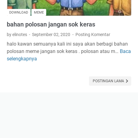
h
o
e
a
p
r
DOWNLOAD
MEME
n
a
bahan polosan jangan sok keras
s
a
e
s
by elinotes
September 02, 2020
Posting Komentar
n
i
halo kawan semuanya kali ini saya akan berbagi bahan
y
a
polosan meme jangan sok keras . polosan atau m…
Baca
b
u
a
selengkapnya
a
m
f
h
s
r
a
h
i
n
POSTINGAN LAMA
i
k
p
t
a
o
p
d
l
o
a
o
s
n
s
t
i
a
n
n
d