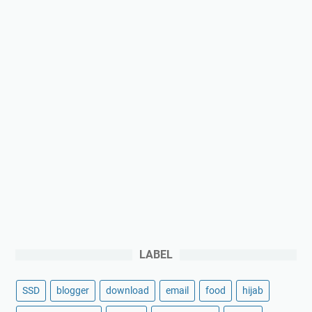
j
i
a
a
n
g
a
n
s
o
k
k
e
r
a
s
LABEL
SSD
blogger
download
email
food
hijab