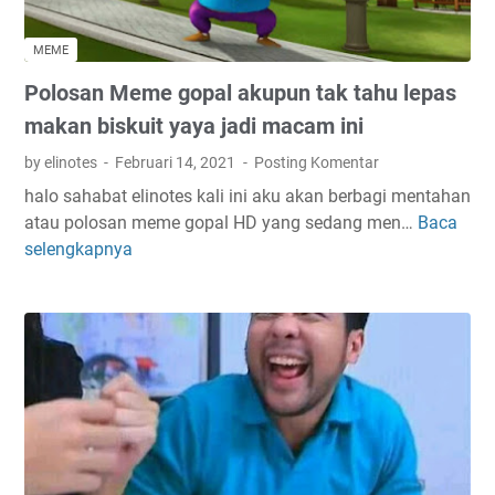
k
o
MEME
n
Polosan Meme gopal akupun tak tahu lepas
o
s
makan biskuit yaya jadi macam ini
u
by elinotes
Februari 14, 2021
Posting Komentar
b
halo sahabat elinotes kali ini aku akan berbagi mentahan
a
atau polosan meme gopal HD yang sedang men…
Baca
P
m
selengkapnya
o
e
l
m
o
e
s
a
n
M
e
m
e