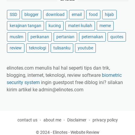
SSD
blogger
download
email
food
hijab
kerajinan tangan
kucing
materi kuliah
meme
muslim
perikanan
pertanian
peternakan
quotes
review
teknologi
tulisanku
youtube
elinotes.com menulis hal hal seperti tips dan trik,
blogging, internet, teknologi, review software
biometric
security system
ingin guestpost free diblog ini? silakan
kirim artikel ke
admin@elinotes.com
contact us
about me
Disclaimer
privacy policy
© 2024 -
Elinotes - Website Review