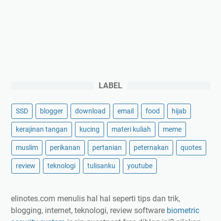
LABEL
SSD
blogger
download
email
food
hijab
kerajinan tangan
kucing
materi kuliah
meme
muslim
perikanan
pertanian
peternakan
quotes
review
teknologi
tulisanku
youtube
elinotes.com menulis hal hal seperti tips dan trik,
blogging, internet, teknologi, review software
biometric