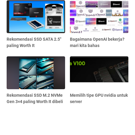
Rekomendasi SSD SATA 2.5"
Bagaimana OpenAI bekerja?
paling Worth It
mari kita bahas
Rekomendasi SSD M.2 NVMe
Memilih tipe GPU nvidia untuk
Gen 3×4 paling Worth It dibeli
server