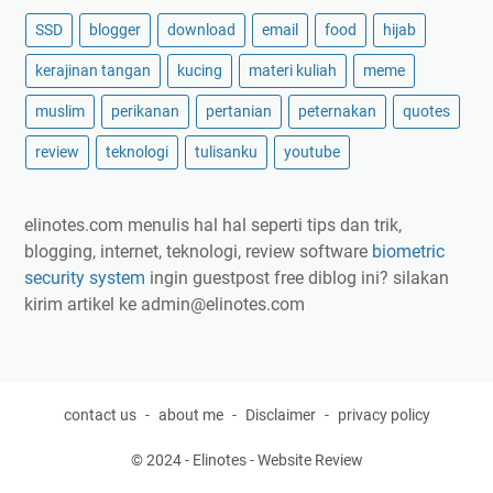
b
i
SSD
blogger
download
email
food
hijab
j
kerajinan tangan
kucing
materi kuliah
meme
a
k
muslim
perikanan
pertanian
peternakan
quotes
s
review
teknologi
tulisanku
youtube
e
m
a
elinotes.com menulis hal hal seperti tips dan trik,
n
blogging, internet, teknologi, review software
biometric
g
security system
ingin guestpost free diblog ini? silakan
a
kirim artikel ke
admin@elinotes.com
t
h
a
r
contact us
about me
Disclaimer
privacy policy
i
s
© 2024 -
Elinotes - Website Review
e