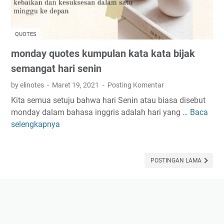
QUOTES
monday quotes kumpulan kata kata bijak
semangat hari senin
by elinotes
Maret 19, 2021
Posting Komentar
Kita semua setuju bahwa hari Senin atau biasa disebut
monday dalam bahasa inggris adalah hari yang …
Baca
m
selengkapnya
o
n
d
a
POSTINGAN LAMA
y
q
u
o
t