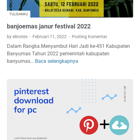
a
n
TULISANKU
u
banjoemas janur festival 2022
r
F
by elinotes
Februari 11, 2022
Posting Komentar
e
Dalam Rangka.Menyambut Hari Jadi ke-451 Kabupaten
s
Banyumas Tahun 2022 pemerintah kabupaten
t
banyumas…
Baca selengkapnya
b
i
a
v
n
a
j
l
o
2
e
0
m
2
a
3
s
j
a