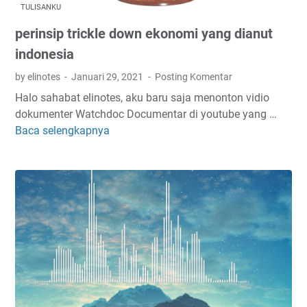
i
d
TULISANKU
e
g
perinsip trickle down ekonomi yang dianut
l
a
T
m
indonesia
e
b
by elinotes
Januari 29, 2021
Posting Komentar
m
a
Halo sahabat elinotes, aku baru saja menonton vidio
p
r
dokumenter Watchdoc Documentar di youtube yang …
l
d
Baca selengkapnya
p
a
i
e
t
g
r
e
o
i
b
o
n
l
g
s
o
l
i
g
e
p
g
t
e
r
r
i
u