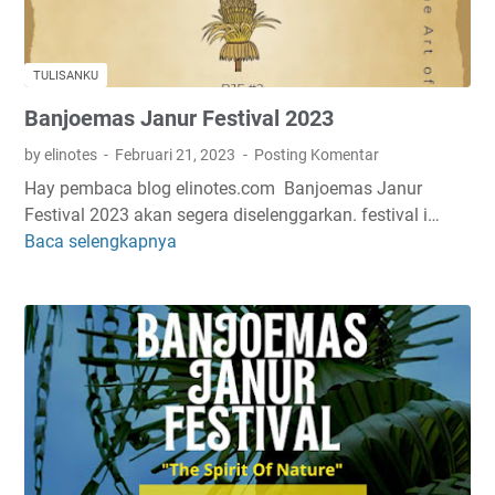
TULISANKU
Banjoemas Janur Festival 2023
by elinotes
Februari 21, 2023
Posting Komentar
Hay pembaca blog elinotes.com Banjoemas Janur
Festival 2023 akan segera diselenggarkan. festival i…
Baca selengkapnya
B
a
n
j
o
e
m
a
s
J