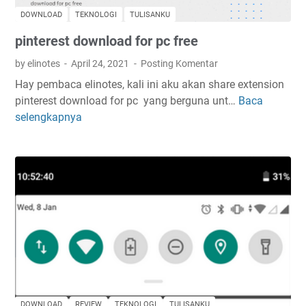
n
DOWNLOAD
TEKNOLOGI
TULISANKU
u
pinterest download for pc free
r
f
by elinotes
April 24, 2021
Posting Komentar
e
Hay pembaca elinotes, kali ini aku akan share extension
s
pinterest download for pc yang berguna unt…
Baca
p
t
selengkapnya
i
i
n
v
t
a
e
l
r
2
e
0
s
2
t
2
d
o
w
n
DOWNLOAD
REVIEW
TEKNOLOGI
TULISANKU