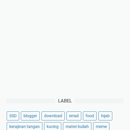
o
i
d
o
e
s
t
e
e
c
r
a
a
r
k
a
h
o
i
n
r
l
i
n
e
LABEL
SSD
blogger
download
email
food
hijab
kerajinan tangan
kucing
materi kuliah
meme