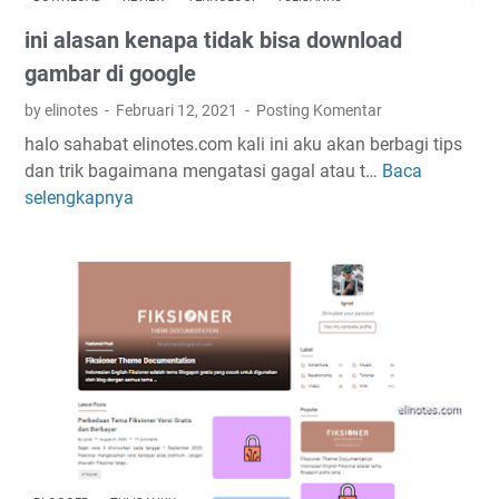
l
ini alasan kenapa tidak bisa download
o
a
gambar di google
d
by elinotes
Februari 12, 2021
Posting Komentar
f
halo sahabat elinotes.com kali ini aku akan berbagi tips
o
dan trik bagaimana mengatasi gagal atau t…
Baca
i
r
selengkapnya
n
p
i
c
a
f
l
r
a
e
s
e
a
n
k
e
n
a