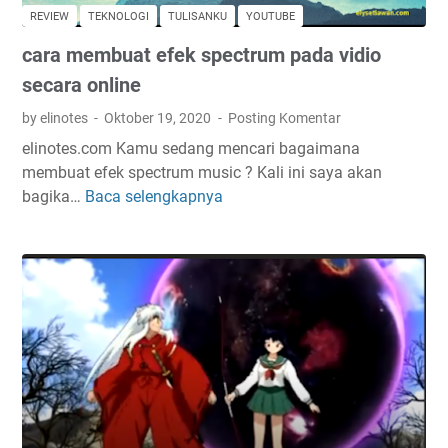
c
n
REVIEW
TEKNOLOGI
TULISANKU
YOUTUBE
k
t
cara membuat efek spectrum pada vidio
l
u
e
k
secara online
d
c
by elinotes
Oktober 19, 2020
Posting Komentar
o
e
elinotes.com Kamu sedang mencari bagaimana
w
p
membuat efek spectrum music ? Kali ini saya akan
n
a
bagika…
Baca selengkapnya
c
e
t
a
k
d
r
o
i
a
n
t
m
o
e
e
m
r
m
i
i
b
y
m
u
a
a
a
n
g
t
g
o