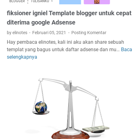
BLOGGER
TULISANKU
p
fiksioner igniel Template blogger untuk cepat
a
t
diterima google Adsense
i
by elinotes
Februari 05, 2021
Posting Komentar
d
Hay pembaca elinotes, kali ini aku akan share sebuah
a
templat yang bagus untuk daftar adsense dan mu…
Baca
f
k
selengkapnya
i
b
k
i
s
s
i
a
o
d
n
o
e
w
r
n
i
l
g
o
n
a