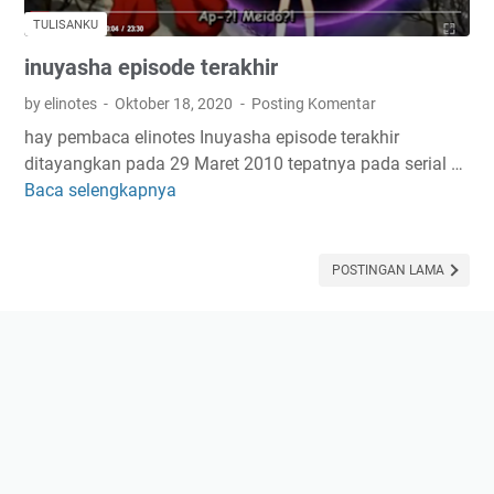
e
d
o
TULISANKU
f
i
g
inuyasha episode terakhir
e
a
l
k
n
e
by elinotes
Oktober 18, 2020
Posting Komentar
s
u
A
hay pembaca elinotes Inuyasha episode terakhir
p
t
d
ditayangkan pada 29 Maret 2010 tepatnya pada serial …
e
i
s
Baca selengkapnya
i
c
n
e
n
t
d
n
u
r
o
s
y
POSTINGAN LAMA
u
n
e
a
m
e
s
p
s
h
a
i
a
d
a
e
a
p
v
i
i
s
d