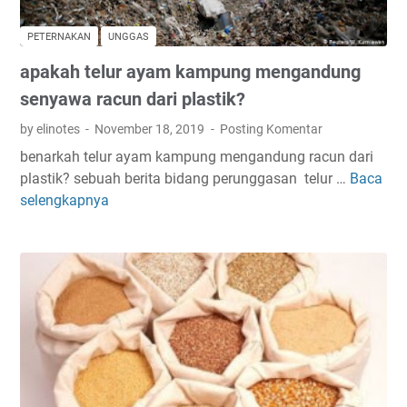
a
(
y
p
PETERNAKAN
UNGGAS
a
u
apakah telur ayam kampung mengandung
m
r
K
e
senyawa racun dari plastik?
U
l
by elinotes
November 18, 2019
Posting Komentar
B
i
benarkah telur ayam kampung mengandung racun dari
a
n
plastik? sebuah berita bidang perunggasan telur …
Baca
a
s
e
selengkapnya
p
l
)
a
i
k
d
a
e
h
n
t
g
e
a
l
n
u
a
r
y