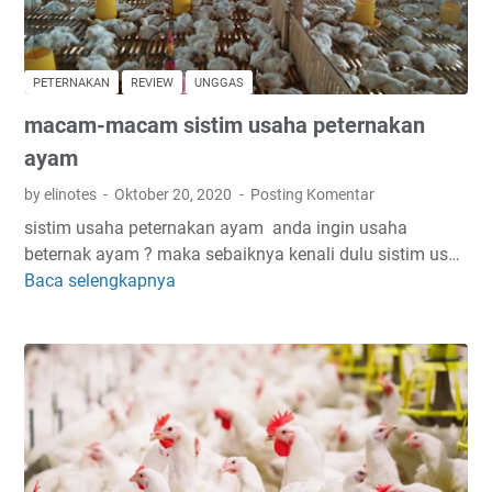
b
u
l
PETERNAKAN
REVIEW
UNGGAS
u
macam-macam sistim usaha peternakan
d
a
ayam
n
by elinotes
Oktober 20, 2020
Posting Komentar
r
sistim usaha peternakan ayam anda ingin usaha
a
beternak ayam ? maka sebaiknya kenali dulu sistim us…
m
Baca selengkapnya
m
b
a
u
c
t
a
m
m
e
-
n
m
u
a
r