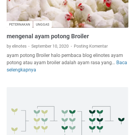
c
u
a
t
m
a
s
n
PETERNAKAN
UNGGAS
i
a
mengenal ayam potong Broiler
s
t
t
o
by elinotes
September 10, 2020
Posting Komentar
i
m
ayam potong Broiler halo pembaca blog elinotes ayam
m
i
potong atau ayam broiler adalah ayam rasa yang…
Baca
m
u
b
selengkapnya
e
s
i
n
a
o
g
h
l
e
a
o
n
p
g
a
e
i
l
t
,
a
e
s
y
r
t