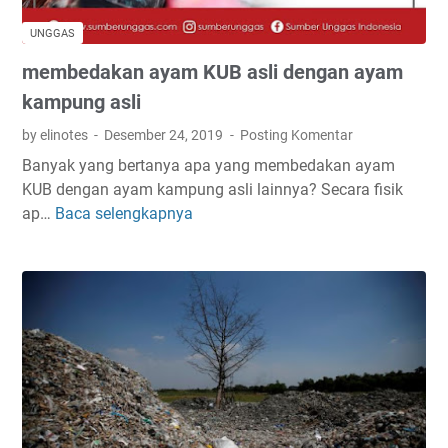
t
r
UNGGAS
a
membedakan ayam KUB asli dengan ayam
i
n
kampung asli
a
by elinotes
Desember 24, 2019
Posting Komentar
t
Banyak yang bertanya apa yang membedakan ayam
a
KUB dengan ayam kampung asli lainnya? Secara fisik
u
ap…
Baca selengkapnya
m
g
e
a
m
l
b
u
e
r
d
m
a
u
k
r
a
n
n
i