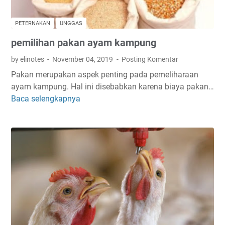
a
a
y
m
PETERNAKAN
UNGGAS
a
k
pemilihan pakan ayam kampung
m
a
k
m
by elinotes
November 04, 2019
Posting Komentar
a
p
Pakan merupakan aspek penting pada pemeliharaan
m
u
ayam kampung. Hal ini disebabkan karena biaya pakan…
p
n
Baca selengkapnya
p
u
g
e
n
a
m
g
s
i
m
l
l
e
i
i
n
h
g
a
a
n
n
p
d
a
u