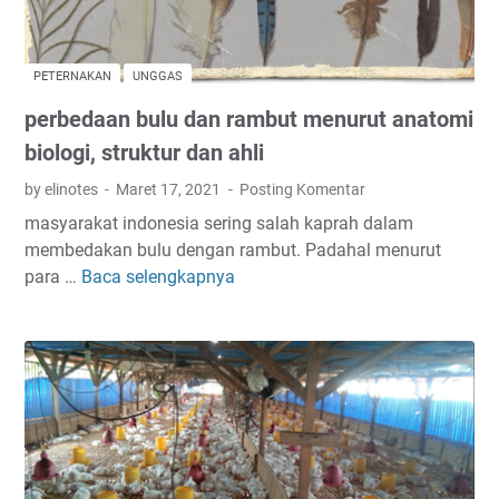
PETERNAKAN
UNGGAS
perbedaan bulu dan rambut menurut anatomi
biologi, struktur dan ahli
by elinotes
Maret 17, 2021
Posting Komentar
masyarakat indonesia sering salah kaprah dalam
membedakan bulu dengan rambut. Padahal menurut
para …
Baca selengkapnya
p
e
r
b
e
d
a
a
n