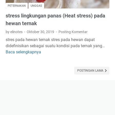
k
n
PETERNAKAN
UNGGAS
a
g
stress lingkungan panas (Heat stress) pada
n
s
a
hewan ternak
e
y
n
by elinotes
Oktober 30, 2019
Posting Komentar
a
y
stres pada hewan ternak stres pada hewan dapat
m
a
didefinisikan sebagai suatu kondisi pada ternak yang…
k
w
Baca selengkapnya
s
a
a
t
m
r
r
p
a
e
POSTINGAN LAMA
u
c
s
n
u
s
g
n
l
d
i
a
n
r
g
i
k