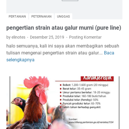
a
n
r
m
a
u
p
k
k
PERTANIAN
PETERNAKAN
UNGGAS
o
a
t
pengertian strain atau galur murni (pure line)
t
n
u
o
a
by elinotes
Desember 25, 2019
Posting Komentar
r
n
y
d
halo semuanya, kali ini saya akan membagikan sebuah
g
a
a
tulisan mengenai pengertian strain atau galur.…
Baca
p
B
m
n
selengkapnya
e
r
a
n
o
h
g
i
l
e
l
i
r
e
t
r
i
a
n
s